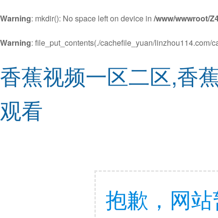
Warning
: mkdir(): No space left on device in
/www/wwwroot/Z4
Warning
: file_put_contents(./cachefile_yuan/linzhou114.com/ca
香蕉视频一区二区,香蕉
观看
抱歉，网站