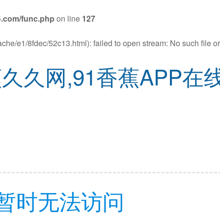
.com/func.php
on line
127
che/e1/8fdec/52c13.html): failed to open stream: No such file or
久久网,91香蕉APP在
暂时无法访问